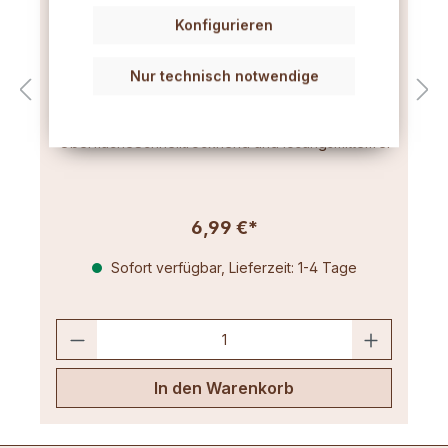
Konfigurieren
Glanzlack für Kerzen 100ml
Nur technisch notwendige
Glanzlack für Kerzen Inhalt 100 ml Schützt
dekorierte Kerzen und verleiht eine glänzende
OberflächeSchnelltrocknend und lösungsmittelfrei
6,99 €*
Sofort verfügbar, Lieferzeit: 1-4 Tage
In den Warenkorb