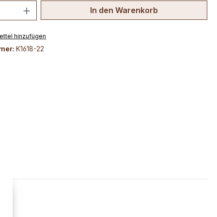
 Anzahl: Gib den gewünschten Wert ein 
In den Warenkorb
ttel hinzufügen
mer:
K1618-22