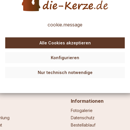
leicht zu verarbeiten und daher auch für Anfänger ideal.
cookie.message
r.
 eine Kerze aufbringen. Etwas Wärme ist dabei hilfreich, eine warme 
g anwärmen und dann kneten oder modellieren und ganz nach Ihrer Fant
Alle Cookies akzeptieren
auch ein Stäbchen (Holz z.B.) nehmen und den Ansatz an der Kerze et
bchen und ein einfaches Küchenmesser.
Die Verzierwachs-Folien soll
Konfigurieren
Nur technisch notwendige
Informationen
Fotogalerie
hlung
Datenschutz
t
Bestellablauf